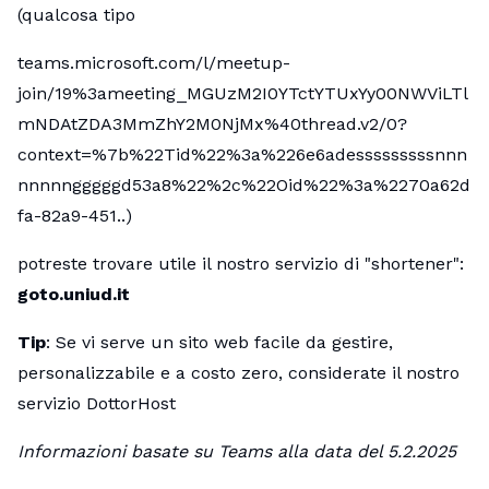
(qualcosa tipo
teams.microsoft.com/l/meetup-
join/19%3ameeting_MGUzM2I0YTctYTUxYy00NWViLTl
mNDAtZDA3MmZhY2M0NjMx%40thread.v2/0?
context=%7b%22Tid%22%3a%226e6adesssssssssnnn
nnnnngggggd53a8%22%2c%22Oid%22%3a%2270a62d
fa-82a9-451..)
potreste trovare utile il nostro servizio di "shortener":
goto.uniud.it
Tip
: Se vi serve un sito web facile da gestire,
personalizzabile e a costo zero, considerate il nostro
servizio
DottorHost
Informazioni basate su Teams alla data del 5.2.2025