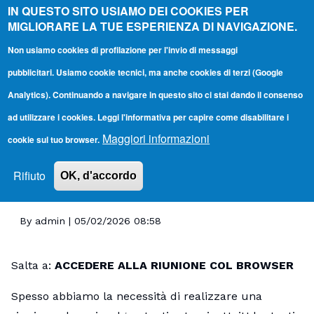
Open Search B
IN QUESTO SITO USIAMO DEI COOKIES PER
MIGLIORARE LA TUE ESPERIENZA DI NAVIGAZIONE.
Teams @ UniUd
Non usiamo cookies di profilazione per l'invio di messaggi
pubblicitari. Usiamo cookie tecnici, ma anche cookies di terzi (Google
Cerca
Toggle main menu
Analytics). Continuando a navigare in questo sito ci stai dando il consenso
Main navigation
ad utilizzare i cookies. Leggi l'informativa per capire come disabilitare i
Accedere a una riunione senza account Microsoft
Maggiori informazioni
cookie sul tuo browser.
Close search
(utenti esterni)
Rifiuto
OK, d'accordo
Home
Accedere a una riunione senza account Microsoft (utent
Briciole di pane
By
admin
| 05/02/2026 08:58
Salta a:
ACCEDERE ALLA RIUNIONE COL BROWSER
Spesso abbiamo la necessità di realizzare una