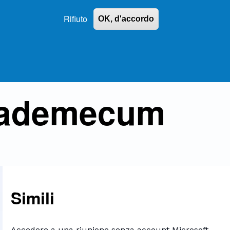
Open Search B
Rifiuto
OK, d'accordo
 vademecum
Simili
Accedere a una riunione senza account Microsoft